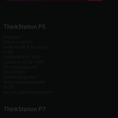
ThinkStation P5
Prozessor:
24 Kerne, 4,8 GHz
Intel® Xeon® W Prozessor
Grafik:
2 NVIDIA® RTX™ A600
Jeweils mit 48 GB VRAM
ECC-Arbeitsspeicher:
512 GB DDR5
8 DIMM-Steckplätze
Interne Speicherkapazität:
48 TB
Bis zu 6 Laufwerke insgesamt
ThinkStation P7