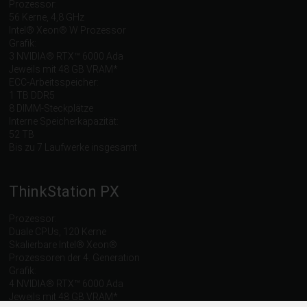
Prozessor:
56 Kerne, 4,8 GHz
Intel® Xeon® W Prozessor
Grafik:
3 NVIDIA® RTX™ 6000 Ada
Jeweils mit 48 GB VRAM*
ECC-Arbeitsspeicher:
1 TB DDR5
8 DIMM-Steckplätze
Interne Speicherkapazität:
52 TB
Bis zu 7 Laufwerke insgesamt
ThinkStation PX
Prozessor:
Duale CPUs, 120 Kerne
Skalierbare Intel® Xeon®
Prozessoren der 4. Generation
Grafik:
4 NVIDIA® RTX™ 6000 Ada
Jeweils mit 48 GB VRAM*