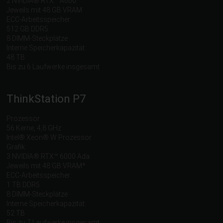
2 NVIDIA® RTX™ A600
Jeweils mit 48 GB VRAM
ECC-Arbeitsspeicher:
512 GB DDR5
8 DIMM-Steckplätze
Interne Speicherkapazität:
48 TB
Bis zu 6 Laufwerke insgesamt
ThinkStation P7
Prozessor:
56 Kerne, 4,8 GHz
Intel® Xeon® W Prozessor
Grafik:
3 NVIDIA® RTX™ 6000 Ada
Jeweils mit 48 GB VRAM*
ECC-Arbeitsspeicher:
1 TB DDR5
8 DIMM-Steckplätze
Interne Speicherkapazität:
52 TB
Bis zu 7 Laufwerke insgesamt