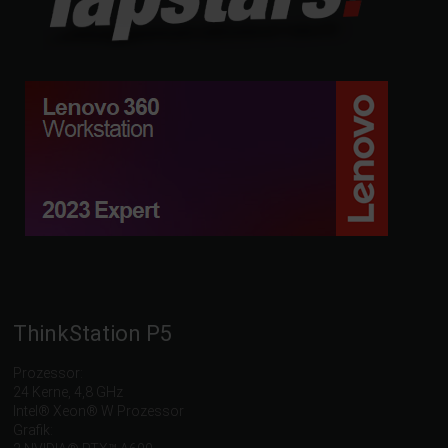
ThinkStation P5
Prozessor:
24 Kerne, 4,8 GHz
Intel® Xeon® W Prozessor
Grafik: