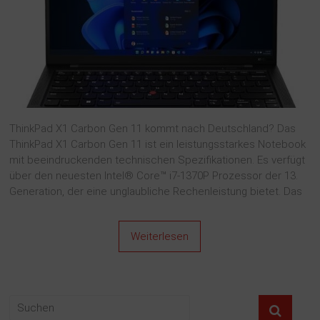
ThinkPad X1 Carbon Gen 11 kommt nach Deutschland? Das
ThinkPad X1 Carbon Gen 11 ist ein leistungsstarkes Notebook
mit beeindruckenden technischen Spezifikationen. Es verfügt
über den neuesten Intel® Core™ i7-1370P Prozessor der 13.
Generation, der eine unglaubliche Rechenleistung bietet. Das
Weiterlesen