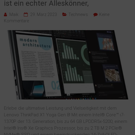
ist ein echter Alleskönner,
Maik
29. März 2023
Technews
Keine
Kommentare
Erlebe die ultimative Leistung und Vielseitigkeit mit dem
Lenovo ThinkPad X1 Yoga Gen 8! Mit einem Intel® Core™ i7-
1370P der 13. Generation, bis zu 64 GB LPDDR5x-5200, einem
Intel® Iris® Xe Graphics Prozessor, bis zu 2 TB M.2 PCIe®
NVMe® SSD und einem beeindruckenden 14-Zoll-OLED-