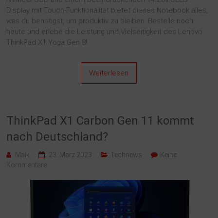
Display mit Touch-Funktionalität bietet dieses Notebook alles,
was du benötigst, um produktiv zu bleiben. Bestelle noch
heute und erlebe die Leistung und Vielseitigkeit des Lenovo
ThinkPad X1 Yoga Gen 8!
Weiterlesen
ThinkPad X1 Carbon Gen 11 kommt
nach Deutschland?
Maik
23. März 2023
Technews
Keine
Kommentare