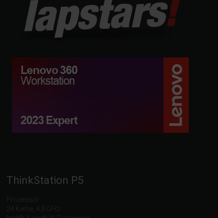
ThinkStation P5
Prozessor:
24 Kerne, 4,8 GHz
Intel® Xeon® W Prozessor