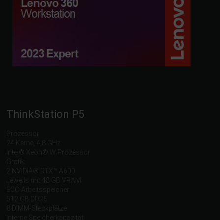
ThinkStation P5
Prozessor:
24 Kerne, 4,8 GHz
Intel® Xeon® W Prozessor
Grafik:
2 NVIDIA® RTX™ A600
Jeweils mit 48 GB VRAM
ECC-Arbeitsspeicher:
512 GB DDR5
8 DIMM-Steckplätze
Interne Speicherkapazität: