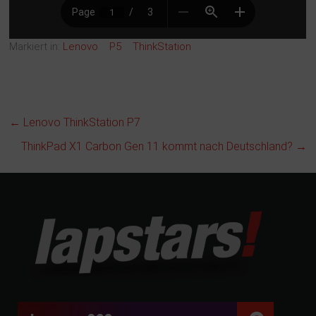
Markiert in:
Lenovo
P5
ThinkStation
←
Lenovo ThinkStation P7
ThinkPad X1 Carbon Gen 11 kommt nach Deutschland?
→