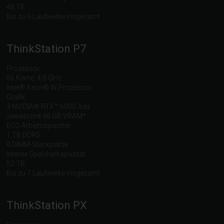
48 TB
Bis zu 6 Laufwerke insgesamt
ThinkStation P7
Prozessor:
56 Kerne, 4,8 GHz
Intel® Xeon® W Prozessor
Grafik:
3 NVIDIA® RTX™ 6000 Ada
Jeweils mit 48 GB VRAM*
ECC-Arbeitsspeicher:
1 TB DDR5
8 DIMM-Steckplätze
Interne Speicherkapazität:
52 TB
Bis zu 7 Laufwerke insgesamt
ThinkStation PX