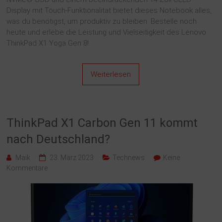
Display mit Touch-Funktionalität bietet dieses Notebook alles,
was du benötigst, um produktiv zu bleiben. Bestelle noch
heute und erlebe die Leistung und Vielseitigkeit des Lenovo
ThinkPad X1 Yoga Gen 8!
Weiterlesen
ThinkPad X1 Carbon Gen 11 kommt
nach Deutschland?
Maik
23. März 2023
Technews
Keine
Kommentare