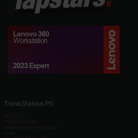
ThinkStation P5
Prozessor:
24 Kerne, 4,8 GHz
Intel® Xeon® W Prozessor
Grafik: