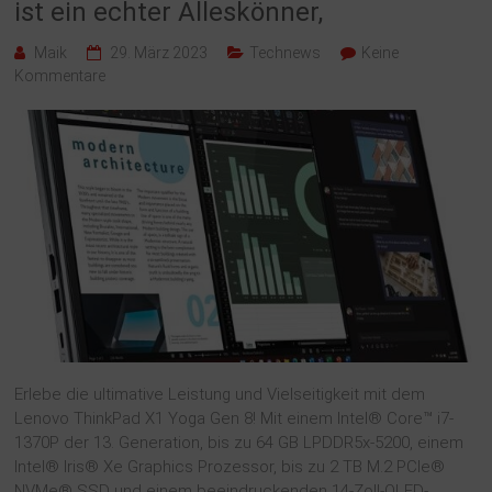
ist ein echter Alleskönner,
Maik
29. März 2023
Technews
Keine
Kommentare
Erlebe die ultimative Leistung und Vielseitigkeit mit dem
Lenovo ThinkPad X1 Yoga Gen 8! Mit einem Intel® Core™ i7-
1370P der 13. Generation, bis zu 64 GB LPDDR5x-5200, einem
Intel® Iris® Xe Graphics Prozessor, bis zu 2 TB M.2 PCIe®
NVMe® SSD und einem beeindruckenden 14-Zoll-OLED-