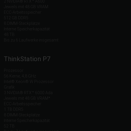
2 NVIDIA® RTX™ A600
Jeweils mit 48 GB VRAM
ECC-Arbeitsspeicher:
512 GB DDR5
8 DIMM-Steckplätze
Interne Speicherkapazität:
48 TB
Bis zu 6 Laufwerke insgesamt
ThinkStation P7
Prozessor:
56 Kerne, 4,8 GHz
Intel® Xeon® W Prozessor
Grafik:
3 NVIDIA® RTX™ 6000 Ada
Jeweils mit 48 GB VRAM*
ECC-Arbeitsspeicher:
1 TB DDR5
8 DIMM-Steckplätze
Interne Speicherkapazität:
52 TB