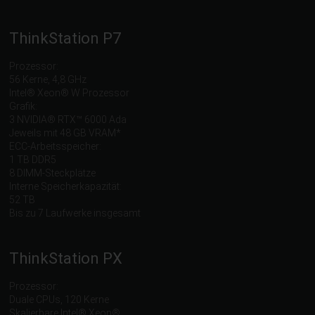
ThinkStation P7
Prozessor:
56 Kerne, 4,8 GHz
Intel® Xeon® W Prozessor
Grafik:
3 NVIDIA® RTX™ 6000 Ada
Jeweils mit 48 GB VRAM*
ECC-Arbeitsspeicher:
1 TB DDR5
8 DIMM-Steckplätze
Interne Speicherkapazität:
52 TB
Bis zu 7 Laufwerke insgesamt
ThinkStation PX
Prozessor:
Duale CPUs, 120 Kerne
Skalierbare Intel® Xeon®