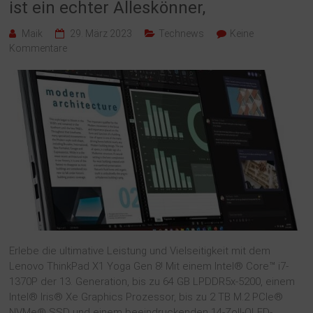
ist ein echter Alleskönner,
Maik
29. März 2023
Technews
Keine
Kommentare
Erlebe die ultimative Leistung und Vielseitigkeit mit dem
Lenovo ThinkPad X1 Yoga Gen 8! Mit einem Intel® Core™ i7-
1370P der 13. Generation, bis zu 64 GB LPDDR5x-5200, einem
Intel® Iris® Xe Graphics Prozessor, bis zu 2 TB M.2 PCIe®
NVMe® SSD und einem beeindruckenden 14-Zoll-OLED-