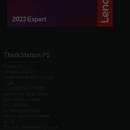
ThinkStation P5
Prozessor:
24 Kerne, 4,8 GHz
Intel® Xeon® W Prozessor
Grafik:
2 NVIDIA® RTX™ A600
Jeweils mit 48 GB VRAM
ECC-Arbeitsspeicher:
512 GB DDR5
8 DIMM-Steckplätze
Interne Speicherkapazität:
48 TB
Bis zu 6 Laufwerke insgesamt